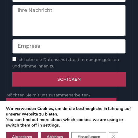
Ich habe die Datenschutzbestimmungen gelesen
und stimme ihnen zu.
SCHICKEN
Möchten Sie mit uns zusammenarbeiten?
SENDEN SIE UNS IHREN LEBENSLAUF
Wir verwenden Cookies, um dir die bestmögliche Erfahrung auf
unserer Website zu bieten.
You can find out more about which cookies we are using or
switch them off in
settings
.
BILDUTRUCK, S.L., als Verantwortlicher für die
Datenverarbeitung, informiert Sie darüber, dass Ihre Daten zu
GDPR COOK
Akzeptieren
Ablehnen
Einstellungen